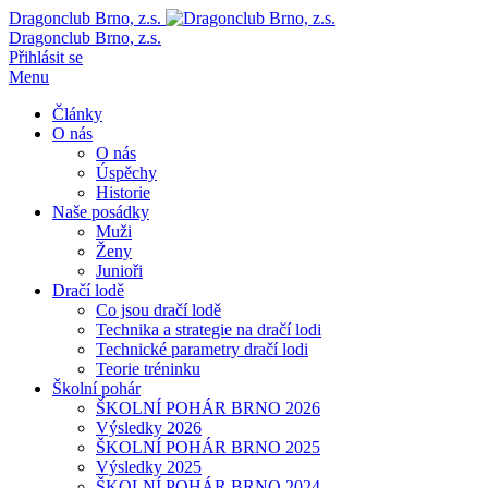
Dragonclub Brno, z.s.
Dragonclub Brno, z.s.
Přihlásit se
Menu
Články
O nás
O nás
Úspěchy
Historie
Naše posádky
Muži
Ženy
Junioři
Dračí lodě
Co jsou dračí lodě
Technika a strategie na dračí lodi
Technické parametry dračí lodi
Teorie tréninku
Školní pohár
ŠKOLNÍ POHÁR BRNO 2026
Výsledky 2026
ŠKOLNÍ POHÁR BRNO 2025
Výsledky 2025
ŠKOLNÍ POHÁR BRNO 2024