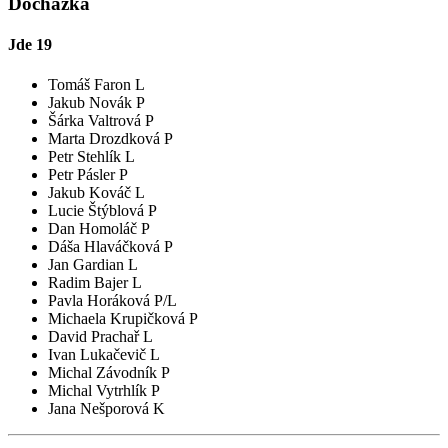
Docházka
Jde
19
Tomáš Faron L
Jakub Novák P
Šárka Valtrová P
Marta Drozdková P
Petr Stehlík L
Petr Pásler P
Jakub Kováč L
Lucie Štýblová P
Dan Homoláč P
Dáša Hlaváčková P
Jan Gardian L
Radim Bajer L
Pavla Horáková P/L
Michaela Krupičková P
David Prachař L
Ivan Lukačevič L
Michal Závodník P
Michal Vytrhlík P
Jana Nešporová K