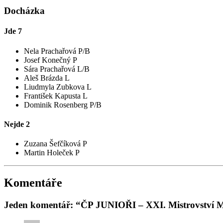
Docházka
Jde
7
Nela Prachařová P/B
Josef Konečný P
Sára Prachařová L/B
Aleš Brázda L
Liudmyla Zubkova L
František Kapusta L
Dominik Rosenberg P/B
Nejde
2
Zuzana Šefčíková P
Martin Holeček P
Komentáře
Jeden komentář: “ČP JUNIOŘI – XXI. Mistrovství M