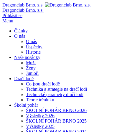
Dragonclub Brno, z.s.
Dragonclub Brno, z.s.
Přihlásit se
Menu
Články
O nás
O nás
Úspěchy
Historie
Naše posádky
Muži
Ženy
Junioři
Dračí lodě
Co jsou dračí lodě
Technika a strategie na dračí lodi
Technické parametry dračí lodi
Teorie tréninku
Školní pohár
ŠKOLNÍ POHÁR BRNO 2026
Výsledky 2026
ŠKOLNÍ POHÁR BRNO 2025
Výsledky 2025
ŠKOLNÍ POHÁR BRNO 2024