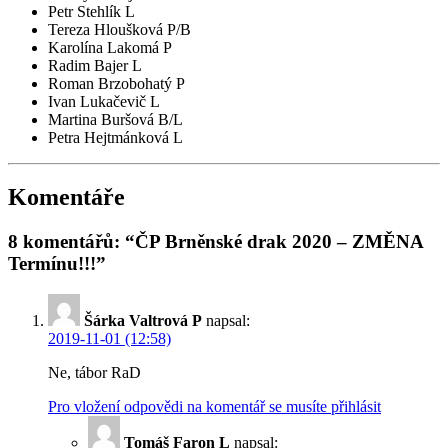
Petr Stehlík L
Tereza Hloušková P/B
Karolína Lakomá P
Radim Bajer L
Roman Brzobohatý P
Ivan Lukačevič L
Martina Buršová B/L
Petra Hejtmánková L
Komentáře
8 komentářů: “ČP Brněnské drak 2020 – ZMĚNA
Termínu!!!”
Šárka Valtrová P
napsal:
2019-11-01 (12:58)
Ne, tábor RaD
Pro vložení odpovědi na komentář se musíte přihlásit
Tomáš Faron L
napsal: