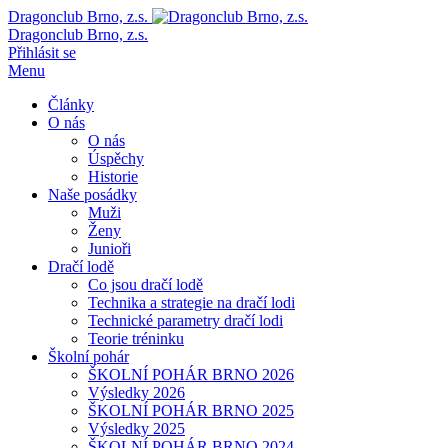
Dragonclub Brno, z.s.
Dragonclub Brno, z.s.
Přihlásit se
Menu
Články
O nás
O nás
Úspěchy
Historie
Naše posádky
Muži
Ženy
Junioři
Dračí lodě
Co jsou dračí lodě
Technika a strategie na dračí lodi
Technické parametry dračí lodi
Teorie tréninku
Školní pohár
ŠKOLNÍ POHÁR BRNO 2026
Výsledky 2026
ŠKOLNÍ POHÁR BRNO 2025
Výsledky 2025
ŠKOLNÍ POHÁR BRNO 2024