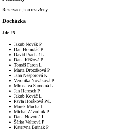
Rezervace jsou uzavřeny.
Docházka
Jde
25
Jakub Novák P
Dan Homoláč P
David Prachař L
Dana Křížová P
Tomáš Faron L
Marta Drozdková P
Jana Nešporová K
Veronika Nováková P
Miroslava Samotná L
Jan Herosch P
Jakub Kováč L
Pavla Horáková P/L
Marek Mucha L
Michal Závodník P
Dana Novotná L
Šárka Valtrová P
Kateryna Bujnak P