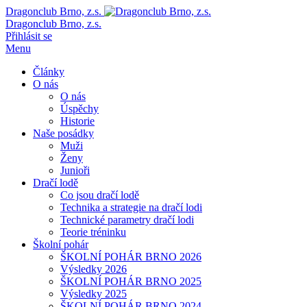
Dragonclub Brno, z.s.
Dragonclub Brno, z.s.
Přihlásit se
Menu
Články
O nás
O nás
Úspěchy
Historie
Naše posádky
Muži
Ženy
Junioři
Dračí lodě
Co jsou dračí lodě
Technika a strategie na dračí lodi
Technické parametry dračí lodi
Teorie tréninku
Školní pohár
ŠKOLNÍ POHÁR BRNO 2026
Výsledky 2026
ŠKOLNÍ POHÁR BRNO 2025
Výsledky 2025
ŠKOLNÍ POHÁR BRNO 2024