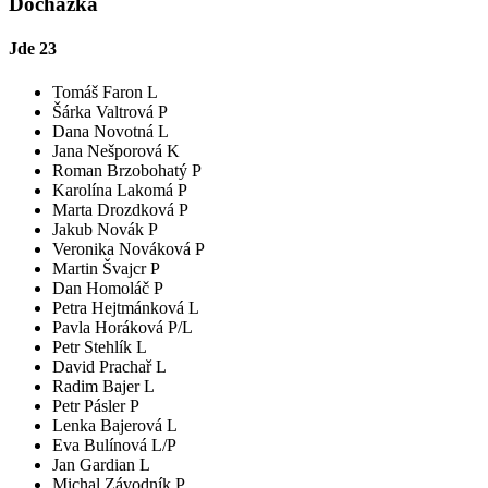
Docházka
Jde
23
Tomáš Faron L
Šárka Valtrová P
Dana Novotná L
Jana Nešporová K
Roman Brzobohatý P
Karolína Lakomá P
Marta Drozdková P
Jakub Novák P
Veronika Nováková P
Martin Švajcr P
Dan Homoláč P
Petra Hejtmánková L
Pavla Horáková P/L
Petr Stehlík L
David Prachař L
Radim Bajer L
Petr Pásler P
Lenka Bajerová L
Eva Bulínová L/P
Jan Gardian L
Michal Závodník P