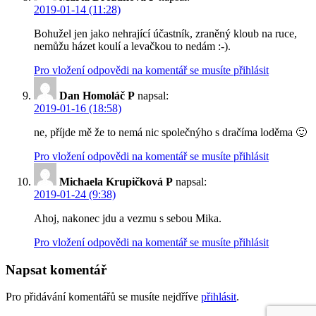
2019-01-14 (11:28)
Bohužel jen jako nehrající účastník, zraněný kloub na ruce,
nemůžu házet koulí a levačkou to nedám :-).
Pro vložení odpovědi na komentář se musíte přihlásit
Dan Homoláč P
napsal:
2019-01-16 (18:58)
ne, příjde mě že to nemá nic společnýho s dračíma loděma 🙂
Pro vložení odpovědi na komentář se musíte přihlásit
Michaela Krupičková P
napsal:
2019-01-24 (9:38)
Ahoj, nakonec jdu a vezmu s sebou Mika.
Pro vložení odpovědi na komentář se musíte přihlásit
Napsat komentář
Pro přidávání komentářů se musíte nejdříve
přihlásit
.