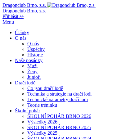
Dragonclub Brno, z.s.
Dragonclub Brno, z.s.
Přihlásit se
Menu
Články
O nás
O nás
Úspěchy
Historie
Naše posádky
Muži
Ženy
Junioři
Dračí lodě
Co jsou dračí lodě
Technika a strategie na dračí lodi
Technické parametry dračí lodi
Teorie tréninku
Školní pohár
ŠKOLNÍ POHÁR BRNO 2026
Výsledky 2026
ŠKOLNÍ POHÁR BRNO 2025
Výsledky 2025
ŠKOLNÍ POHÁR BRNO 2024