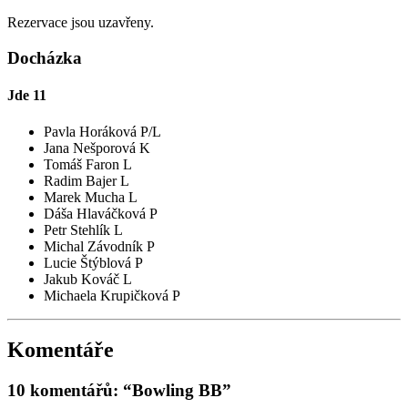
Rezervace jsou uzavřeny.
Docházka
Jde
11
Pavla Horáková P/L
Jana Nešporová K
Tomáš Faron L
Radim Bajer L
Marek Mucha L
Dáša Hlaváčková P
Petr Stehlík L
Michal Závodník P
Lucie Štýblová P
Jakub Kováč L
Michaela Krupičková P
Komentáře
10 komentářů: “Bowling BB”