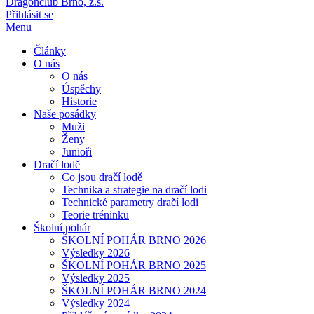
Dragonclub Brno, z.s.
Přihlásit se
Menu
Články
O nás
O nás
Úspěchy
Historie
Naše posádky
Muži
Ženy
Junioři
Dračí lodě
Co jsou dračí lodě
Technika a strategie na dračí lodi
Technické parametry dračí lodi
Teorie tréninku
Školní pohár
ŠKOLNÍ POHÁR BRNO 2026
Výsledky 2026
ŠKOLNÍ POHÁR BRNO 2025
Výsledky 2025
ŠKOLNÍ POHÁR BRNO 2024
Výsledky 2024