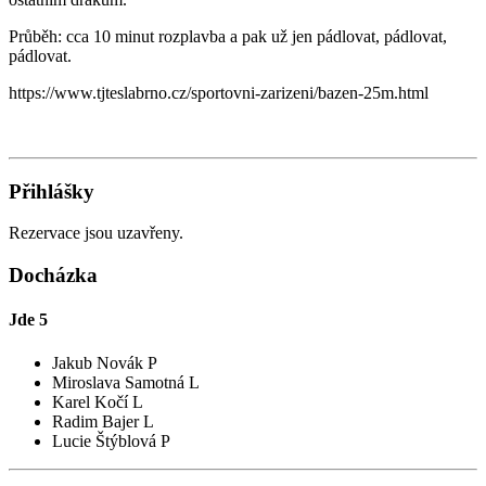
Průběh: cca 10 minut rozplavba a pak už jen pádlovat, pádlovat,
pádlovat.
https://www.tjteslabrno.cz/sportovni-zarizeni/bazen-25m.html
Přihlášky
Rezervace jsou uzavřeny.
Docházka
Jde
5
Jakub Novák P
Miroslava Samotná L
Karel Kočí L
Radim Bajer L
Lucie Štýblová P