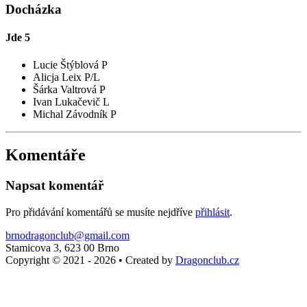
Docházka
Jde
5
Lucie Štýblová P
Alicja Leix P/L
Šárka Valtrová P
Ivan Lukačevič L
Michal Závodník P
Komentáře
Napsat komentář
Pro přidávání komentářů se musíte nejdříve
přihlásit
.
brnodragonclub@gmail.com
Stamicova 3, 623 00 Brno
Copyright © 2021 - 2026
•
Created by
Dragonclub.cz