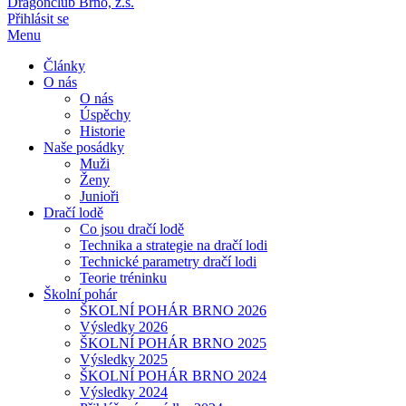
Dragonclub Brno, z.s.
Přihlásit se
Menu
Články
O nás
O nás
Úspěchy
Historie
Naše posádky
Muži
Ženy
Junioři
Dračí lodě
Co jsou dračí lodě
Technika a strategie na dračí lodi
Technické parametry dračí lodi
Teorie tréninku
Školní pohár
ŠKOLNÍ POHÁR BRNO 2026
Výsledky 2026
ŠKOLNÍ POHÁR BRNO 2025
Výsledky 2025
ŠKOLNÍ POHÁR BRNO 2024
Výsledky 2024