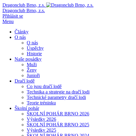
Dragonclub Brno, z.s.
Dragonclub Brno, z.s.
Přihlásit se
Menu
Články
O nás
O nás
Úspěchy
Historie
Naše posádky
Muži
Ženy
Junioři
Dračí lodě
Co jsou dračí lodě
Technika a strategie na dračí lodi
Technické parametry dračí lodi
Teorie tréninku
Školní pohár
ŠKOLNÍ POHÁR BRNO 2026
Výsledky 2026
ŠKOLNÍ POHÁR BRNO 2025
Výsledky 2025
ŠKOLNÍ POHÁR BRNO 2024