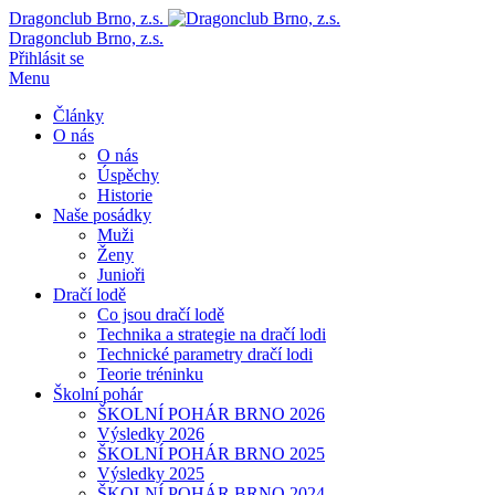
Dragonclub Brno, z.s.
Dragonclub Brno, z.s.
Přihlásit se
Menu
Články
O nás
O nás
Úspěchy
Historie
Naše posádky
Muži
Ženy
Junioři
Dračí lodě
Co jsou dračí lodě
Technika a strategie na dračí lodi
Technické parametry dračí lodi
Teorie tréninku
Školní pohár
ŠKOLNÍ POHÁR BRNO 2026
Výsledky 2026
ŠKOLNÍ POHÁR BRNO 2025
Výsledky 2025
ŠKOLNÍ POHÁR BRNO 2024