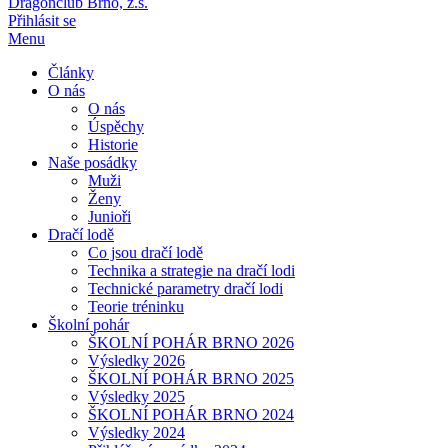
Dragonclub Brno, z.s.
Přihlásit se
Menu
Články
O nás
O nás
Úspěchy
Historie
Naše posádky
Muži
Ženy
Junioři
Dračí lodě
Co jsou dračí lodě
Technika a strategie na dračí lodi
Technické parametry dračí lodi
Teorie tréninku
Školní pohár
ŠKOLNÍ POHÁR BRNO 2026
Výsledky 2026
ŠKOLNÍ POHÁR BRNO 2025
Výsledky 2025
ŠKOLNÍ POHÁR BRNO 2024
Výsledky 2024