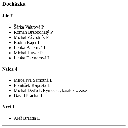
Docházka
Jde
7
Šárka Valtrová P
Roman Brzobohatý P
Michal Závodník P
Radim Bajer L
Lenka Bajerová L
Michal Huvar P
Lenka Daxnerová L
Nejde
4
Miroslava Samotná L
František Kapusta L
Michal Deďo L
Rymecka, kasilek... zase
David Prachař L
Neví
1
Aleš Brázda L