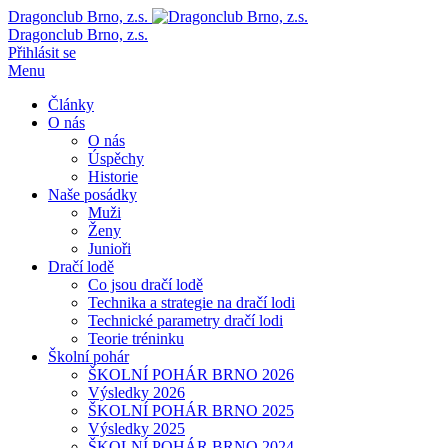
Dragonclub Brno, z.s.
Dragonclub Brno, z.s.
Přihlásit se
Menu
Články
O nás
O nás
Úspěchy
Historie
Naše posádky
Muži
Ženy
Junioři
Dračí lodě
Co jsou dračí lodě
Technika a strategie na dračí lodi
Technické parametry dračí lodi
Teorie tréninku
Školní pohár
ŠKOLNÍ POHÁR BRNO 2026
Výsledky 2026
ŠKOLNÍ POHÁR BRNO 2025
Výsledky 2025
ŠKOLNÍ POHÁR BRNO 2024