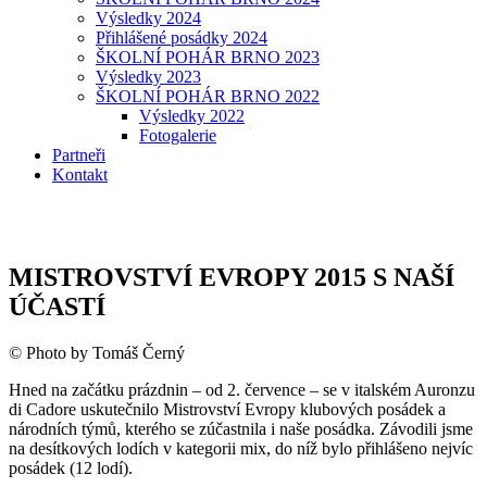
Výsledky 2024
Přihlášené posádky 2024
ŠKOLNÍ POHÁR BRNO 2023
Výsledky 2023
ŠKOLNÍ POHÁR BRNO 2022
Výsledky 2022
Fotogalerie
Partneři
Kontakt
MISTROVSTVÍ EVROPY 2015 S NAŠÍ
ÚČASTÍ
© Photo by Tomáš Černý
Hned na začátku prázdnin – od 2. července – se v italském Auronzu
di Cadore uskutečnilo Mistrovství Evropy klubových posádek a
národních týmů, kterého se zúčastnila i naše posádka. Závodili jsme
na desítkových lodích v kategorii mix, do níž bylo přihlášeno nejvíc
posádek (12 lodí).