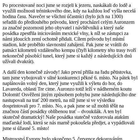
Po procestované noci jsme se rozjeli k jezeru, naskákali do lodě a
využili možnosti tréninkového dne, kdy na každou loď vyšla necelá
hodina času. Navečer se všichni účastníci (bylo jich na 1300)
seřadili do předlouhého průvodu, který procházel celým Auronzem
za značné pozornosti jeho obyvatel i návštěvníků a který naše
posádka zpestřila iniciováním mexické vlny, k níž se zástupci za
námi jdoucích zemí ochotně přidali. Cílem průvodu byl místní
stadion, kde proběhlo slavnostní zahájení. Pak jsme se vrátili do
patnáct kilometrů vzdáleného kempu (čtyři kilometry této trasy tvoří
nekonečně působící tunel, který jsme si každý z následujících dnů
užívali dvakrát).
A další den konečně závody! Jako první přišla na řadu pětistovka,
tam jsme vybojovali v silné konkurenci pěkné 6. místo. Na pátek byl
naplánován volný den, který jsme využili k výletu do hor, do
Lavareda, oblasti Tre cime. Auronzo totiž leží v nádherném koutu
Dolomit! Osvěženi jiným způsobem pohybu jsme následujícího dne
nastupovali na trať 200 metrů, na níž jsme si ve výsledku
dosprintovali pro 7. místo. No, a pak jsme se už mohli těšit na
značnou částí posádky oblíbenou trať – dvoukilák. A ten byl
skutečně dramatický! Naše posádka statečně vzdorovala atakům
maďarské lodi, která se nás marně pokoušela předjet, a vypádlovali
jsme si úžasné 5. místo!
Mistrovství Evropy bylo ukončeno 5. července dekorováním