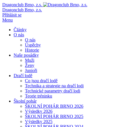
Dragonclub Brno, z.s.
Dragonclub Brno, z.s.
Přihlásit se
Menu
Články
O nás
O nás
Úspěchy
Historie
Naše posádky
Muži
Ženy
Junioři
Dračí lodě
Co jsou dračí lodě
Technika a strategie na dračí lodi
Technické parametry dračí lodi
Teorie tréninku
Školní pohár
ŠKOLNÍ POHÁR BRNO 2026
Výsledky 2026
ŠKOLNÍ POHÁR BRNO 2025
Výsledky 2025
ŠKOLNÍ POHÁR BRNO 2024