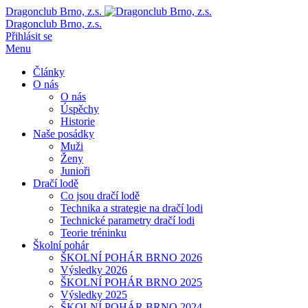
Dragonclub Brno, z.s.
Dragonclub Brno, z.s.
Přihlásit se
Menu
Články
O nás
O nás
Úspěchy
Historie
Naše posádky
Muži
Ženy
Junioři
Dračí lodě
Co jsou dračí lodě
Technika a strategie na dračí lodi
Technické parametry dračí lodi
Teorie tréninku
Školní pohár
ŠKOLNÍ POHÁR BRNO 2026
Výsledky 2026
ŠKOLNÍ POHÁR BRNO 2025
Výsledky 2025
ŠKOLNÍ POHÁR BRNO 2024