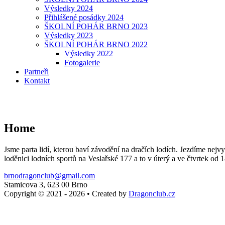
Výsledky 2024
Přihlášené posádky 2024
ŠKOLNÍ POHÁR BRNO 2023
Výsledky 2023
ŠKOLNÍ POHÁR BRNO 2022
Výsledky 2022
Fotogalerie
Partneři
Kontakt
Home
Jsme parta lidí, kterou baví závodění na dračích lodích. Jezdíme nej
loděnici lodních sportů na Veslařské 177 a to v úterý a ve čtvrtek od 
brnodragonclub@gmail.com
Stamicova 3, 623 00 Brno
Copyright © 2021 - 2026
•
Created by
Dragonclub.cz