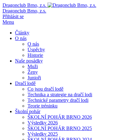
Dragonclub Brno, z.s.
Dragonclub Brno, z.s.
Přihlásit se
Menu
Články
O nás
O nás
Úspěchy
Historie
Naše posádky
Muži
Ženy
Junioři
Dračí lodě
Co jsou dračí lodě
Technika a strategie na dračí lodi
Technické parametry dračí lodi
Teorie tréninku
Školní pohár
ŠKOLNÍ POHÁR BRNO 2026
Výsledky 2026
ŠKOLNÍ POHÁR BRNO 2025
Výsledky 2025
ŠKOLNÍ POHÁR BRNO 2024