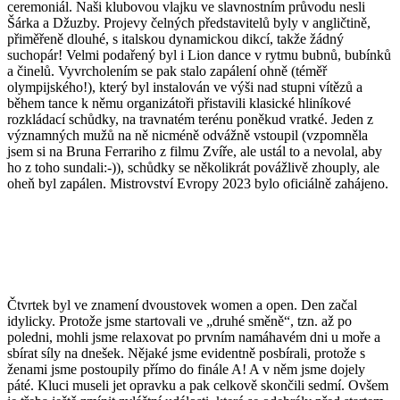
ceremoniál. Naši klubovou vlajku ve slavnostním průvodu nesli
Šárka a Džuzby. Projevy čelných představitelů byly v angličtině,
přiměřeně dlouhé, s italskou dynamickou dikcí, takže žádný
suchopár! Velmi podařený byl i Lion dance v rytmu bubnů, bubínků
a činelů. Vyvrcholením se pak stalo zapálení ohně (téměř
olympijského!), který byl instalován ve výši nad stupni vítězů a
během tance k němu organizátoři přistavili klasické hliníkové
rozkládací schůdky, na travnatém terénu poněkud vratké. Jeden z
významných mužů na ně nicméně odvážně vstoupil (vzpomněla
jsem si na Bruna Ferrariho z filmu Zvíře, ale ustál to a nevolal, aby
ho z toho sundali:-)), schůdky se několikrát povážlivě zhouply, ale
oheň byl zapálen. Mistrovství Evropy 2023 bylo oficiálně zahájeno.
Čtvrtek byl ve znamení dvoustovek women a open. Den začal
idylicky. Protože jsme startovali ve „druhé směně“, tzn. až po
poledni, mohli jsme relaxovat po prvním namáhavém dni u moře a
sbírat síly na dnešek. Nějaké jsme evidentně posbírali, protože s
ženami jsme postoupily přímo do finále A! A v něm jsme dojely
páté. Kluci museli jet opravku a pak celkově skončili sedmí. Ovšem