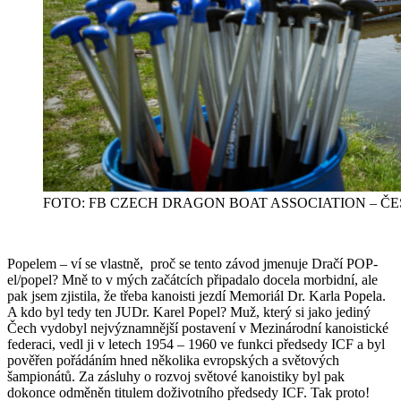
FOTO: FB CZECH DRAGON BOAT ASSOCIATION – Č
Popelem – ví se vlastně, proč se tento závod jmenuje Dračí POP-
el/popel? Mně to v mých začátcích připadalo docela morbidní, ale
pak jsem zjistila, že třeba kanoisti jezdí Memoriál Dr. Karla Popela.
A kdo byl tedy ten JUDr. Karel Popel? Muž, který si jako jediný
Čech vydobyl nejvýznamnější postavení v Mezinárodní kanoistické
federaci, vedl ji v letech 1954 – 1960 ve funkci předsedy ICF a byl
pověřen pořádáním hned několika evropských a světových
šampionátů. Za zásluhy o rozvoj světové kanoistiky byl pak
dokonce odměněn titulem doživotního předsedy ICF. Tak proto!