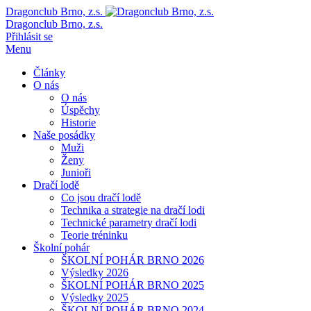
Dragonclub Brno, z.s.
Dragonclub Brno, z.s.
Přihlásit se
Menu
Články
O nás
O nás
Úspěchy
Historie
Naše posádky
Muži
Ženy
Junioři
Dračí lodě
Co jsou dračí lodě
Technika a strategie na dračí lodi
Technické parametry dračí lodi
Teorie tréninku
Školní pohár
ŠKOLNÍ POHÁR BRNO 2026
Výsledky 2026
ŠKOLNÍ POHÁR BRNO 2025
Výsledky 2025
ŠKOLNÍ POHÁR BRNO 2024