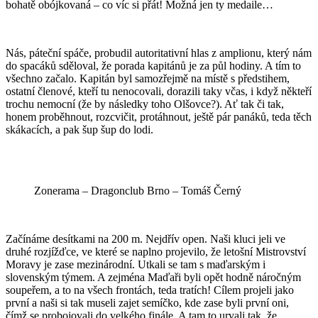
bohatě obójkovaná – co víc si přát! Možná jen ty medaile…
Nás, páteční spáče, probudil autoritativní hlas z amplionu, který nám
do spacáků sděloval, že porada kapitánů je za půl hodiny. A tím to
všechno začalo. Kapitán byl samozřejmě na místě s předstihem,
ostatní členové, kteří tu nenocovali, dorazili taky včas, i když někteří
trochu nemocní (že by následky toho Olšovce?). Ať tak či tak,
honem proběhnout, rozcvičit, protáhnout, ještě pár panáků, teda těch
skákacích, a pak šup šup do lodi.
Zonerama – Dragonclub Brno – Tomáš Černý
Začínáme desítkami na 200 m. Nejdřív open. Naši kluci jeli ve
druhé rozjížďce, ve které se naplno projevilo, že letošní Mistrovství
Moravy je zase mezinárodní. Utkali se tam s maďarským i
slovenským týmem. A zejména Maďaři byli opět hodně náročným
soupeřem, a to na všech frontách, teda tratích! Cílem projeli jako
první a naši si tak museli zajet semíčko, kde zase byli první oni,
čímž se probojovali do velkého finále. A tam to urvali tak, že