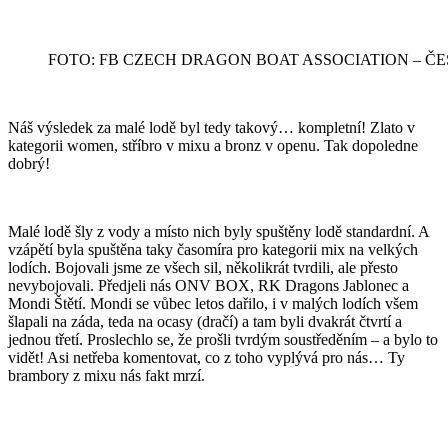
FOTO: FB CZECH DRAGON BOAT ASSOCIATION – Č
Náš výsledek za malé lodě byl tedy takový… kompletní! Zlato v
kategorii women, stříbro v mixu a bronz v openu. Tak dopoledne
dobrý!
Malé lodě šly z vody a místo nich byly spuštěny lodě standardní. A
vzápětí byla spuštěna taky časomíra pro kategorii mix na velkých
lodích. Bojovali jsme ze všech sil, několikrát tvrdili, ale přesto
nevybojovali. Předjeli nás ONV BOX, RK Dragons Jablonec a
Mondi Štětí. Mondi se vůbec letos dařilo, i v malých lodích všem
šlapali na záda, teda na ocasy (dračí) a tam byli dvakrát čtvrtí a
jednou třetí. Proslechlo se, že prošli tvrdým soustředěním – a bylo to
vidět! Asi netřeba komentovat, co z toho vyplývá pro nás… Ty
brambory z mixu nás fakt mrzí.