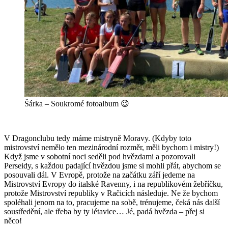
Šárka – Soukromé fotoalbum 😉
V Dragonclubu tedy máme mistryně Moravy. (Kdyby toto
mistrovství nemělo ten mezinárodní rozměr, měli bychom i mistry!)
Když jsme v sobotní noci seděli pod hvězdami a pozorovali
Perseidy, s každou padající hvězdou jsme si mohli přát, abychom se
posouvali dál. V Evropě, protože na začátku září jedeme na
Mistrovství Evropy do italské Ravenny, i na republikovém žebříčku,
protože Mistrovství republiky v Račicích následuje. Ne že bychom
spoléhali jenom na to, pracujeme na sobě, trénujeme, čeká nás další
soustředění, ale třeba by ty létavice… Jé, padá hvězda – přej si
něco!