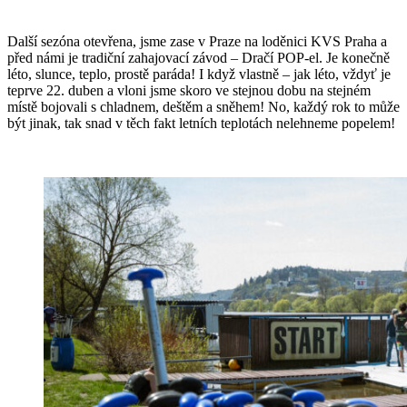
Další sezóna otevřena, jsme zase v Praze na loděnici KVS Praha a
před námi je tradiční zahajovací závod – Dračí POP-el. Je konečně
léto, slunce, teplo, prostě paráda! I když vlastně – jak léto, vždyť je
teprve 22. duben a vloni jsme skoro ve stejnou dobu na stejném
místě bojovali s chladnem, deštěm a sněhem! No, každý rok to může
být jinak, tak snad v těch fakt letních teplotách nelehneme popelem!