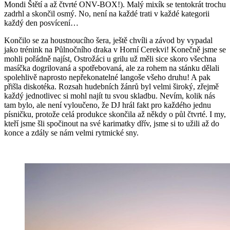
Mondi Štětí a až čtvrté ONV-BOX!). Malý mixík se tentokrát trochu
zadrhl a skončil osmý. No, není na každé trati v každé kategorii
každý den posvícení…
Končilo se za houstnoucího šera, ještě chvíli a závod by vypadal
jako trénink na Půlnočního draka v Horní Cerekvi! Konečně jsme se
mohli pořádně najíst, Ostrožáci u grilu už měli sice skoro všechna
masíčka dogrilovaná a spotřebovaná, ale za rohem na stánku dělali
spolehlivě naprosto nepřekonatelné langoše všeho druhu! A pak
přišla diskotéka. Rozsah hudebních žánrů byl velmi široký, zřejmě
každý jednotlivec si mohl najít tu svou skladbu. Nevím, kolik nás
tam bylo, ale není vyloučeno, že DJ hrál fakt pro každého jednu
písničku, protože celá produkce skončila až někdy o půl čtvrté. I my,
kteří jsme šli spočinout na své karimatky dřív, jsme si to užili až do
konce a zdály se nám velmi rytmické sny.