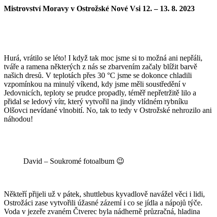
Mistrovství Moravy v Ostrožské Nové Vsi 12. – 13. 8. 2023
Hurá, vrátilo se léto! I když tak moc jsme si to možná ani nepřáli,
tváře a ramena některých z nás se zbarvením začaly blížit barvě
našich dresů. V teplotách přes 30 °C jsme se dokonce chladili
vzpomínkou na minulý víkend, kdy jsme měli soustředění v
Jedovnicích, teploty se prudce propadly, téměř nepřetržitě lilo a
přidal se ledový vítr, který vytvořil na jindy vlídném rybníku
Olšovci nevídané vlnobití. No, tak to tedy v Ostrožské nehrozilo ani
náhodou!
David – Soukromé fotoalbum 😉
Někteří přijeli už v pátek, shuttlebus kyvadlově navážel věci i lidi,
Ostrožáci zase vytvořili úžasné zázemí i co se jídla a nápojů týče.
Voda v jezeře zvaném Čtverec byla nádherně průzračná, hladina