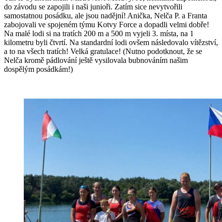
do závodu se zapojili i naši junioři. Zatím sice nevytvořili
samostatnou posádku, ale jsou nadějní! Anička, Nelča P. a Franta
zabojovali ve spojeném týmu Kotvy Force a dopadli velmi dobře!
Na malé lodi si na tratích 200 m a 500 m vyjeli 3. místa, na 1
kilometru byli čtvrtí. Na standardní lodi ovšem následovalo vítězství,
a to na všech tratích! Velká gratulace! (Nutno podotknout, že se
Nelča kromě pádlování ještě vysilovala bubnováním našim
dospělým posádkám!)