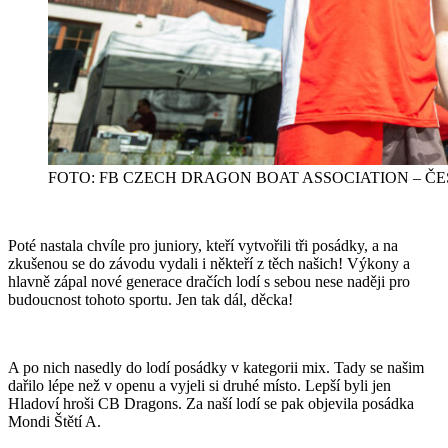
FOTO: FB CZECH DRAGON BOAT ASSOCIATION – Č
Poté nastala chvíle pro juniory, kteří vytvořili tři posádky, a na
zkušenou se do závodu vydali i někteří z těch našich! Výkony a
hlavně zápal nové generace dračích lodí s sebou nese naději pro
budoucnost tohoto sportu. Jen tak dál, děcka!
A po nich nasedly do lodí posádky v kategorii mix. Tady se našim
dařilo lépe než v openu a vyjeli si druhé místo. Lepší byli jen
Hladoví hroši CB Dragons. Za naší lodí se pak objevila posádka
Mondi Štětí A.