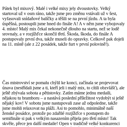
Pátek byl mixový. Malé i velké mixy jely dvoustovky. Velký
startoval už v osm ráno, takže jsme pro změnu vstávali už v šest,
vyfasovali snídaňové balíčky a těšili se na první jízdu. A ta byla
úspěšná, postoupili jsme hned do finále A! A v něm jsme vybojovaly
4. místo! Malý mix čekal nekonečně dlouho na startu, než se lodě
srovnaly, a v rozjížďce skončil třetí. Škoda, škoda, do finále A
postupovaly první dva, takže museli do opravky. Celkově pak dojeli
na 11. místě (ale z 22 posádek, takže furt v první polovině!).
Čas mistrovství se pomalu chýlil ke konci, začínala se projevovat
únava (nestřídali jsme a ti, kteří jeli i malý mix, to cítili obzvlášť), ale
ještě zbývala sobota a pětistovky. Zatím máme jednu medaili,
nějakou tu bramboru – a nastává poslední příležitost vydobýt si ještě
nějaký kov! V sobotu jsme nastupovali zase až odpoledne, takže
jsme mohli relaxovat na pláži. Asi to pomohlo, minimálně naší
ženské posádce, protože po zdařilé rozjížďce s postupem do
semifinále si pak s velkým nasazením přijela pro třetí místo! Tak
skvěle, přece jen další medaile! Open v tradičně velké konkurenci