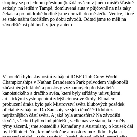
skupiny se po jednom přestupu (každá ovšem v jiném místě) šťastně
setkaly na letišti v Tampě, domluvená auta v půjčovně na nás taky
čekala a po půldruhé hodině jsme dorazili do městečka Venice, které
se stalo naším útočištěm po dobu závodů. Odtud jsme to měli na
závodiště asi půl hoďky jízdy autem.
V pondělí bylo slavnostní zahájení IDBF Club Crew World
Championships v Nathan Branderson Park průvodem vlajkonošů
zúčastněných klubů a proslovy významných představitelů
kanoistického a dračího světa, které byly střídány udivujícími
artistickými vystoupeními zdejší cirkusové školy. Rituálem
probuzení draka bylo pak Mistrovství světa klubových posádek
oficiálně zahájeno. Do Sarasoty se sjelo téměř 70 klubů z
nejrůznějších částí světa. A jaká byla atmosféra? Na závodišti
skvělá, všichni byli velmi přátelští, vedle nás ve stanu, kde měly
týmy zázemí, jsme sousedili s Kanaďany a Australany, o kousek dál
byli Filipínci. No, kromě srdečné atmosféry mezi lidmi byla ta