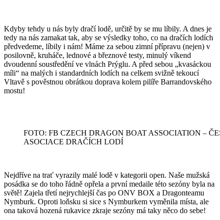
Kdyby tehdy u nás byly dračí lodě, určitě by se mu líbily. A dnes je
tedy na nás zamakat tak, aby se výsledky toho, co na dračích lodích
předvedeme, líbily i nám! Máme za sebou zimní přípravu (nejen) v
posilovně, kruháče, lednové a březnové testy, minulý víkend
dvoudenní soustředění ve vlnách Prýglu. A před sebou „kvasáckou
míli“ na malých i standardních lodích na celkem svižně tekoucí
Vltavě s pověstnou obrátkou doprava kolem pilíře Barrandovského
mostu!
FOTO: FB CZECH DRAGON BOAT ASSOCIATION – Č
ASOCIACE DRAČÍCH LODÍ
Nejdříve na trať vyrazily malé lodě v kategorii open. Naše mužská
posádka se do toho řádně opřela a první medaile této sezóny byla na
světě! Zajela třetí nejrychlejší čas po ONV BOX a Dragonteamu
Nymburk. Oproti loňsku si sice s Nymburkem vyměnila místa, ale
ona taková hozená rukavice zkraje sezóny má taky něco do sebe!