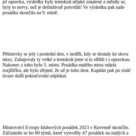
jel opravku, výsledky byly tentokrát nějaké zmatené a měnily se,
byly to nervy, než je definitivně potvrdili! Ve výsledku pak naše
posádka skončila na 9. místě.
Pětistovky se jely i poslední den, v neděli, kdy se dostaly ke slovu
mixy. Zahajovaly ty velké a tentokrát jsme si to střihli i s opravkou.
Nakonec z toho bylo 5. místo. Posádka malého mixu odjela
rozjížďku, ale bylo zřejmé, že už je toho dost. Kapitán pak po zralé
úvaze další pokračování odpískal.
Mistrovství Evropy klubových posádek 2023 v Ravenně skončilo.
Zúčastnilo se ho 80 týmů, které vytvořily 47 posádek na malých a