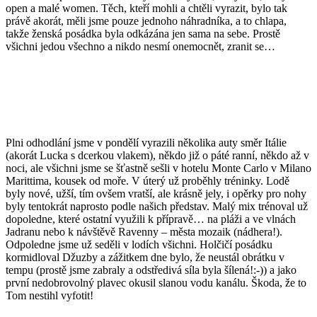
open a malé women. Těch, kteří mohli a chtěli vyrazit, bylo tak
právě akorát, měli jsme pouze jednoho náhradníka, a to chlapa,
takže ženská posádka byla odkázána jen sama na sebe. Prostě
všichni jedou všechno a nikdo nesmí onemocnět, zranit se…
Plni odhodlání jsme v pondělí vyrazili několika auty směr Itálie
(akorát Lucka s dcerkou vlakem), někdo již o páté ranní, někdo až v
noci, ale všichni jsme se šťastně sešli v hotelu Monte Carlo v Milano
Marittima, kousek od moře. V úterý už proběhly tréninky. Lodě
byly nové, užší, tím ovšem vratší, ale krásně jely, i opěrky pro nohy
byly tentokrát naprosto podle našich představ. Malý mix trénoval už
dopoledne, které ostatní využili k přípravě… na pláži a ve vlnách
Jadranu nebo k návštěvě Ravenny – města mozaik (nádhera!).
Odpoledne jsme už seděli v lodích všichni. Holčičí posádku
kormidloval Džuzby a zážitkem dne bylo, že neustál obrátku v
tempu (prostě jsme zabraly a odstředivá síla byla šílená!:-)) a jako
první nedobrovolný plavec okusil slanou vodu kanálu. Škoda, že to
Tom nestihl vyfotit!