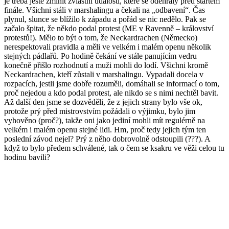
je třeba ještě zmínit zvláštní události, které se odehrály před startem
finále. Všichni stáli v marshalingu a čekali na „odbavení“. Čas
plynul, slunce se blížilo k západu a pořád se nic nedělo. Pak se
začalo špitat, že někdo podal protest (ME v Ravenně – království
protestů!). Mělo to být o tom, že Neckardrachen (Německo)
nerespektovali pravidla a měli ve velkém i malém openu několik
stejných pádlařů. Po hodině čekání ve stále panujícím vedru
konečně přišlo rozhodnutí a muži mohli do lodí. Všichni kromě
Neckardrachen, kteří zůstali v marshalingu. Vypadali docela v
rozpacích, jestli jsme dobře rozuměli, domáhali se informací o tom,
proč nejedou a kdo podal protest, ale nikdo se s nimi nechtěl bavit.
Až další den jsme se dozvěděli, že z jejich strany bylo vše ok,
protože prý před mistrovstvím požádali o výjimku, bylo jim
vyhověno (proč?), takže oni jako jediní mohli mít regulérně na
velkém i malém openu stejné lidi. Hm, proč tedy jejich tým ten
poslední závod nejel? Prý z něho dobrovolně odstoupili (???). A
když to bylo předem schválené, tak o čem se ksakru ve věži celou tu
hodinu bavili?