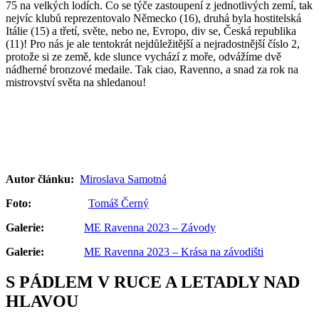
75 na velkých lodích. Co se týče zastoupení z jednotlivých zemí, tak
nejvíc klubů reprezentovalo Německo (16), druhá byla hostitelská
Itálie (15) a třetí, světe, nebo ne, Evropo, div se, Česká republika
(11)! Pro nás je ale tentokrát nejdůležitější a nejradostnější číslo 2,
protože si ze země, kde slunce vychází z moře, odvážíme dvě
nádherné bronzové medaile. Tak ciao, Ravenno, a snad za rok na
mistrovství světa na shledanou!
Autor článku:
Miroslava Samotná
Foto:
Tomáš Černý
Galerie:
ME Ravenna 2023 – Závody
Galerie:
ME Ravenna 2023 – Krása na závodišti
S PÁDLEM V RUCE A LETADLY NAD
HLAVOU