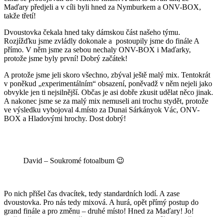
Maďary předjeli a v cíli byli hned za Nymburkem a ONV-BOX,
takže třetí!
Dvoustovka čekala hned taky dámskou část našeho týmu.
Rozjížďku jsme zvládly dokonale a postoupily jsme do finále A
přímo. V něm jsme za sebou nechaly ONV-BOX i Maďarky,
protože jsme byly první! Dobrý začátek!
A protože jsme jeli skoro všechno, zbýval ještě malý mix. Tentokrát
v poněkud „experimentálním“ obsazení, poněvadž v něm nejeli jako
obvykle jen ti nejsilnější. Občas je asi dobře zkusit udělat něco jinak.
A nakonec jsme se za malý mix nemuseli ani trochu stydět, protože
ve výsledku vybojoval 4.místo za Dunai Sárkányok Vác, ONV-
BOX a Hladovými hrochy. Dost dobrý!
David – Soukromé fotoalbum 😉
Po nich přišel čas dvacítek, tedy standardních lodí. A zase
dvoustovka. Pro nás tedy mixová. A hurá, opět přímý postup do
grand finále a pro změnu – druhé místo! Hned za Maďary! Jo!