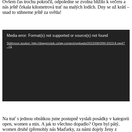
Ovšem čas trochu pokročil, odpoledne se zvolna blížilo k večeru a
nás ještě čekala kilometrová trať na malých lodích. Dny se už krátí –
snad to stihneme ještě za světla!
Video
Media error: Format(s) not supported or source(s) not found
přehrávač
Stáhnout soubor: http://dragonclub.cz/wp-content/uploads/2023/08/ONV-2023-8.mp4?
_=1
Na trať s jednou obrátkou jsme postupně vyslali posádky v kategorii
open, women a mix. A jak to všechno dopadlo? Open byl pátý,
women druhé (přemohly nás Maďarky, za námi dojely ženy z