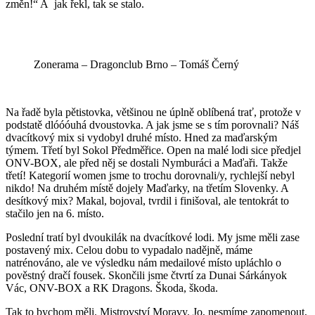
změn!“ A jak řekl, tak se stalo.
Zonerama – Dragonclub Brno – Tomáš Černý
Na řadě byla pětistovka, většinou ne úplně oblíbená trať, protože v
podstatě dlóóóuhá dvoustovka. A jak jsme se s tím porovnali? Náš
dvacítkový mix si vydobyl druhé místo. Hned za maďarským
týmem. Třetí byl Sokol Předměřice. Open na malé lodi sice předjel
ONV-BOX, ale před něj se dostali Nymburáci a Maďaři. Takže
třetí! Kategorií women jsme to trochu dorovnali/y, rychlejší nebyl
nikdo! Na druhém místě dojely Maďarky, na třetím Slovenky. A
desítkový mix? Makal, bojoval, tvrdil i finišoval, ale tentokrát to
stačilo jen na 6. místo.
Poslední tratí byl dvoukilák na dvacítkové lodi. My jsme měli zase
postavený mix. Celou dobu to vypadalo nadějně, máme
natrénováno, ale ve výsledku nám medailové místo upláchlo o
pověstný dračí fousek. Skončili jsme čtvrtí za Dunai Sárkányok
Vác, ONV-BOX a RK Dragons. Škoda, škoda.
Tak to bychom měli. Mistrovství Moravy. Jo, nesmíme zapomenout,