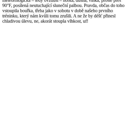
meteorologická – tedy ovzduší – horká, dusná, vlhká, prostě přes
90°F, posílená neutuchající sluneční palbou. Pravda, občas do toho
vstoupila bouřka, třeba jako v sobotu v době našeho prvního
tréninku, který nám kvůli tomu zrušili. A ne že by déšť přinesl
chladivou úlevu, ne, akorát stoupla vlhkost, uf!