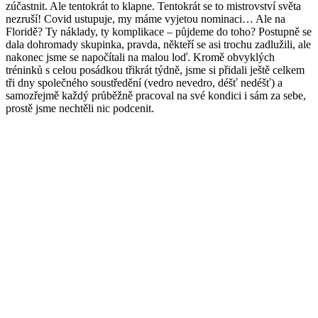
zúčastnit. Ale tentokrát to klapne. Tentokrát se to mistrovství světa
nezruší! Covid ustupuje, my máme vyjetou nominaci… Ale na
Floridě? Ty náklady, ty komplikace – půjdeme do toho? Postupně se
dala dohromady skupinka, pravda, někteří se asi trochu zadlužili, ale
nakonec jsme se napočítali na malou loď. Kromě obvyklých
tréninků s celou posádkou třikrát týdně, jsme si přidali ještě celkem
tři dny společného soustředění (vedro nevedro, déšť nedéšť) a
samozřejmě každý průběžně pracoval na své kondici i sám za sebe,
prostě jsme nechtěli nic podcenit.