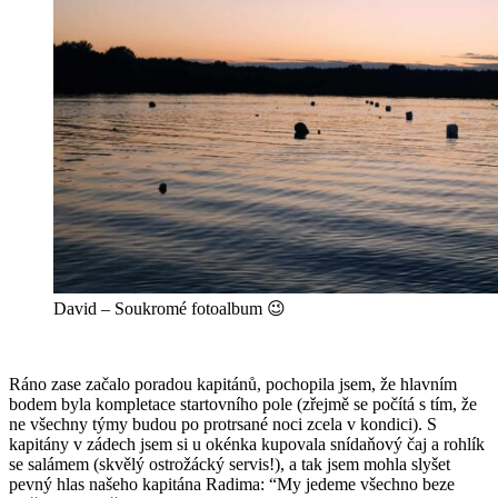
David – Soukromé fotoalbum 😉
Ráno zase začalo poradou kapitánů, pochopila jsem, že hlavním
bodem byla kompletace startovního pole (zřejmě se počítá s tím, že
ne všechny týmy budou po protrsané noci zcela v kondici). S
kapitány v zádech jsem si u okénka kupovala snídaňový čaj a rohlík
se salámem (skvělý ostrožácký servis!), a tak jsem mohla slyšet
pevný hlas našeho kapitána Radima: “My jedeme všechno beze