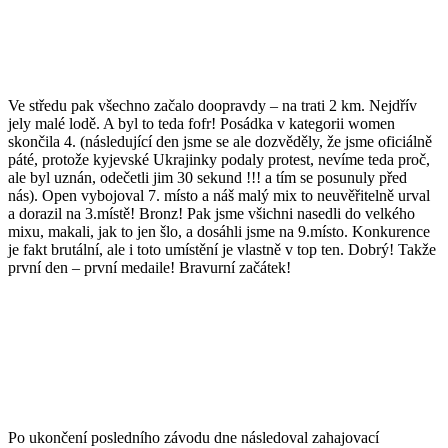
Ve středu pak všechno začalo doopravdy – na trati 2 km. Nejdřív
jely malé lodě. A byl to teda fofr! Posádka v kategorii women
skončila 4. (následující den jsme se ale dozvěděly, že jsme oficiálně
páté, protože kyjevské Ukrajinky podaly protest, nevíme teda proč,
ale byl uznán, odečetli jim 30 sekund !!! a tím se posunuly před
nás). Open vybojoval 7. místo a náš malý mix to neuvěřitelně urval
a dorazil na 3.místě! Bronz! Pak jsme všichni nasedli do velkého
mixu, makali, jak to jen šlo, a dosáhli jsme na 9.místo. Konkurence
je fakt brutální, ale i toto umístění je vlastně v top ten. Dobrý! Takže
první den – první medaile! Bravurní začátek!
Po ukončení posledního závodu dne následoval zahajovací