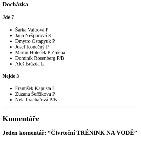
Docházka
Jde
7
Šárka Valtrová P
Jana Nešporová K
Dmytro Ostapyuk P
Josef Konečný P
Martin Holeček P
Změna
Dominik Rosenberg P/B
Aleš Brázda L
Nejde
3
František Kapusta L
Zuzana Šefčíková P
Nela Prachařová P/B
Komentáře
Jeden komentář: “Čtvrteční TRÉNINK NA VODĚ”