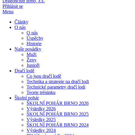
Dragonclub Brno, z.s.
Přihlásit se
Menu
Články
O nás
O nás
Úspěchy
Historie
Naše posádky
Muži
Ženy
Junioři
Dračí lodě
Co jsou dračí lodě
Technika a strategie na dračí lodi
Technické parametry dračí lodi
Teorie tréninku
Školní pohár
ŠKOLNÍ POHÁR BRNO 2026
Výsledky 2026
ŠKOLNÍ POHÁR BRNO 2025
Výsledky 2025
ŠKOLNÍ POHÁR BRNO 2024
Výsledky 2024